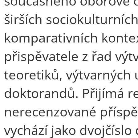
současného oborově d
širších sociokulturních
komparativních kontex
přispěvatele z řad vý
teoretiků, výtvarných
doktorandů. Přijímá r
nerecenzované příspě
vychází jako dvojčíslo