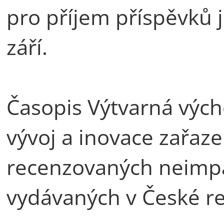
pro příjem příspěvků 
září.
Časopis Výtvarná výc
vývoj a inovace zařa
recenzovaných neimpa
vydávaných v České re