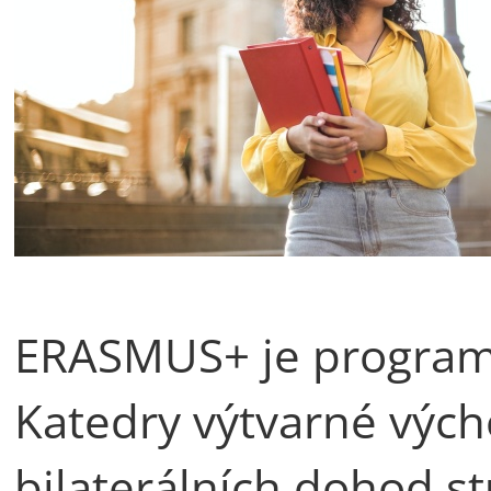
ERASMUS+ je program
Katedry výtvarné vých
bilaterálních dohod s