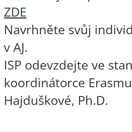
ZDE
Navrhněte svůj individu
v AJ.
ISP odevzdejte ve st
koordinátorce Erasmus
Hajduškové, Ph.D.