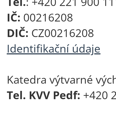
Tel.
: +420 221 900 11
IČ:
00216208
DIČ:
CZ00216208
Identifikační údaje
Katedra výtvarné vých
Tel. KVV Pedf:
+420 